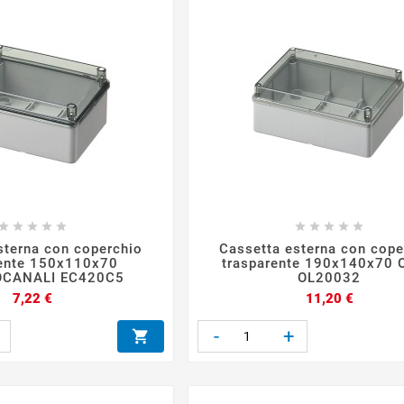










sterna con coperchio
Cassetta esterna con cope
rente 150x110x70
trasparente 190x140x70
OCANALI EC420C5
OL20032
Prezzo
Prezzo
7,22 €
11,20 €
-
+
