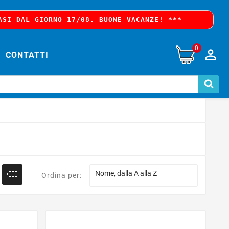
ASI DAL GIORNO 17/08. BUONE VACANZE! ***
0

CONTATTI

Nome, dalla A alla Z
Ordina per: