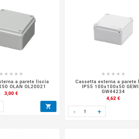










terna a parete liscia
Cassetta esterna a parete 
X50 OLAN OL20021
IP55 100x100x50 GEW
GW44234
Prezzo
3,00 €
Prezzo
4,62 €

-
+