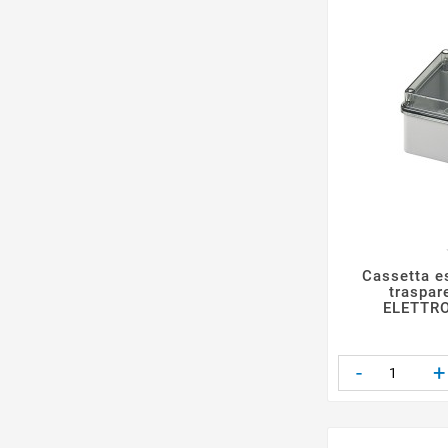
Cassetta e
traspa
ELETTR
-
+