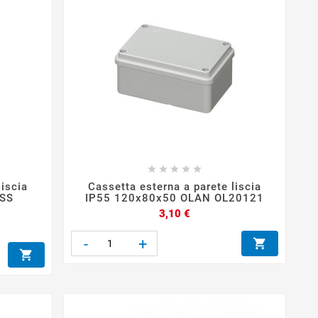





liscia
Cassetta esterna a parete liscia
ISS
IP55 120x80x50 OLAN OL20121
Prezzo
3,10 €
-
+

