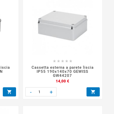





liscia
Cassetta esterna a parete liscia
AN
IP55 190x140x70 GEWISS
GW44207
Prezzo
14,00 €
-
+

