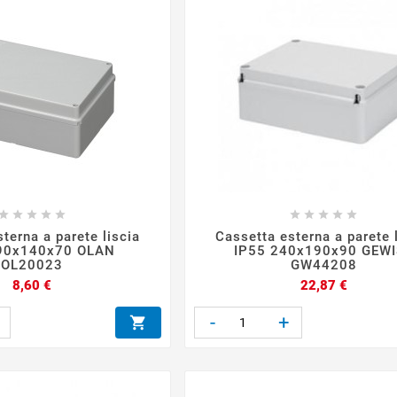










terna a parete liscia
Cassetta esterna a parete 
90x140x70 OLAN
IP55 240x190x90 GEW
OL20023
GW44208
Prezzo
Prezzo
8,60 €
22,87 €
-
+
