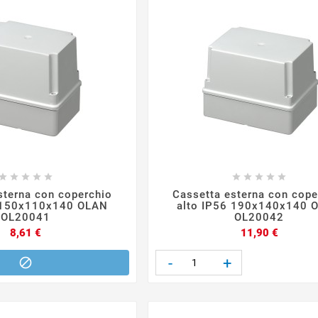










sterna con coperchio
Cassetta esterna con cope
6 150x110x140 OLAN
alto IP56 190x140x140 
OL20041
OL20042
Prezzo
Prezzo
8,61 €
11,90 €
-
+
