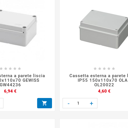










terna a parete liscia
Cassetta esterna a parete 
0x110x70 GEWISS
IP55 150x110x70 OL
GW44236
OL20022
Prezzo
Prezzo
6,94 €
4,60 €
-
+
