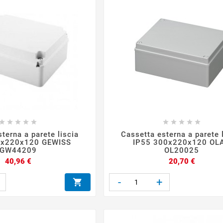










terna a parete liscia
Cassetta esterna a parete 
0x220x120 GEWISS
IP55 300x220x120 OL
GW44209
OL20025
Prezzo
Prezzo
40,96 €
20,70 €
-
+
