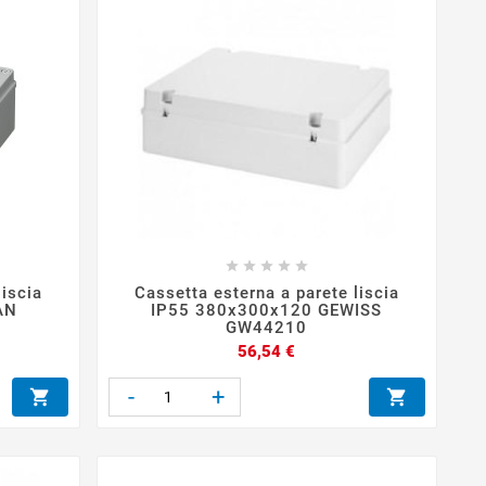





liscia
Cassetta esterna a parete liscia
AN
IP55 380x300x120 GEWISS
GW44210
Prezzo
56,54 €
-
+

