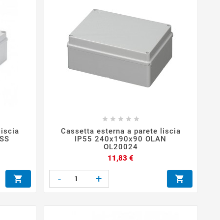





liscia
Cassetta esterna a parete liscia
ISS
IP55 240x190x90 OLAN
OL20024
Prezzo
11,83 €
-
+

