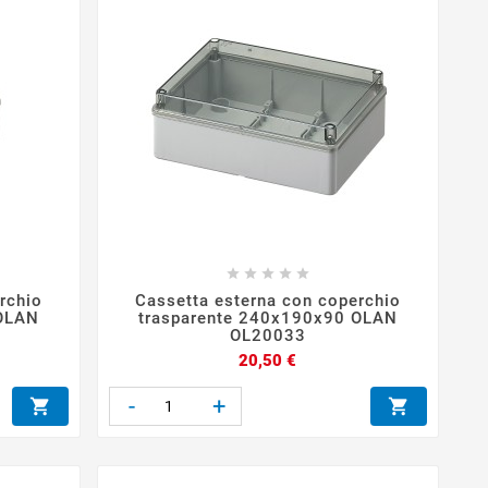





rchio
Cassetta esterna con coperchio
 OLAN
trasparente 240x190x90 OLAN
OL20033
Prezzo
20,50 €
-
+

