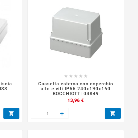





liscia
Cassetta esterna con coperchio
ISS
alto e viti IP56 240x190x160
BOCCHIOTTI 04849
Prezzo
13,96 €
-
+

