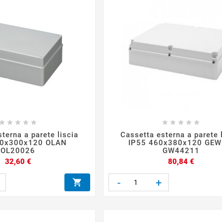










terna a parete liscia
Cassetta esterna a parete 
80x300x120 OLAN
IP55 460x380x120 GEW
OL20026
GW44211
Prezzo
Prezzo
32,60 €
80,84 €
-
+
