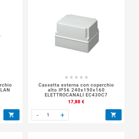





rchio
Cassetta esterna con coperchio
OLAN
alto IP56 240x190x160
ELETTROCANALI EC430C7
Prezzo
17,88 €
-
+

