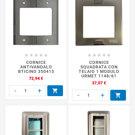










CORNICE
CORNICE
ANTIVANDALO
SQUADRATA CON
BTICINO 350415
TELAIO 1 MODULO
URMET 1148/61
Prezzo
72,94 €
Prezzo
37,07 €
-
+

-
+
