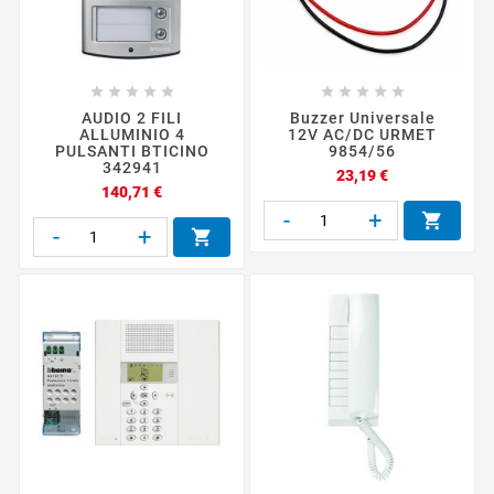










AUDIO 2 FILI
Buzzer Universale
ALLUMINIO 4
12V AC/DC URMET
PULSANTI BTICINO
9854/56
342941
Prezzo
23,19 €
Prezzo
140,71 €
-
+

-
+
