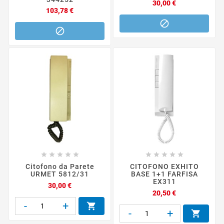
Prezzo
30,00 €
Prezzo
103,78 €












Citofono da Parete
CITOFONO EXHITO
URMET 5812/31
BASE 1+1 FARFISA
EX311
Prezzo
30,00 €
Prezzo
20,50 €
-
+

-
+
