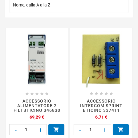

Nome, dalla A alla Z










ACCESSORIO
ACCESSORIO
ALIMENTATORE 2
INTERCOM SPRINT
FILI BTICINO 346830
BTICINO 337411
Prezzo
Prezzo
69,29 €
6,71 €
-
+
-
+

