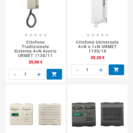










Citofono
Citofono Universale
Tradizionale
4+N o 1+N URMET
Sistema 4+N Avorio
1130/16
URMET 1130/11
Prezzo
35,20 €
Prezzo
35,00 €
-
+

-
+
