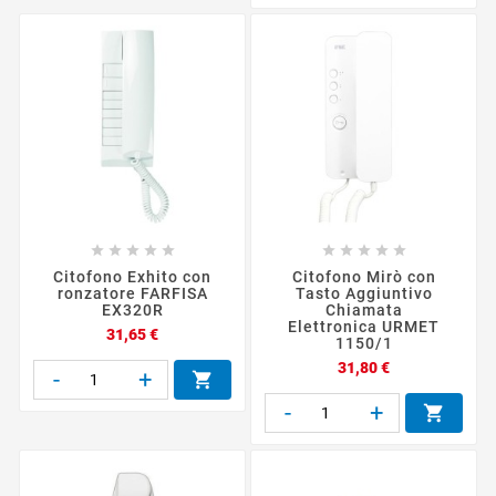










Citofono Exhito con
Citofono Mirò con
ronzatore FARFISA
Tasto Aggiuntivo
EX320R
Chiamata
Elettronica URMET
Prezzo
31,65 €
1150/1
Prezzo
31,80 €
-
+

-
+
