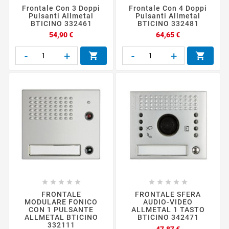
Frontale Con 3 Doppi
Frontale Con 4 Doppi
Pulsanti Allmetal
Pulsanti Allmetal
BTICINO 332461
BTICINO 332481
Prezzo
Prezzo
54,90 €
64,65 €
-
+
-
+












FRONTALE
FRONTALE SFERA
MODULARE FONICO
AUDIO-VIDEO
CON 1 PULSANTE
ALLMETAL 1 TASTO
ALLMETAL BTICINO
BTICINO 342471
332111
Prezzo
47,87 €