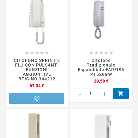










CITOFONO SPRINT 2
Citofono
FILI CON PULSANTI
Tradizionale
FUNZIONI
Espandibile FARFISA
AGGIUNTIVE
PT520GW
BTICINO 344212
Prezzo
29,50 €
Prezzo
67,34 €
-
+

