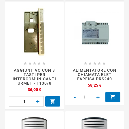










AGGIUNTIVO CON 8
ALIMENTATORE CON
TASTI PER
CHIAMATA ELET
INTERCOMUNICANTI
FARFISA PRS240
URMET - 1130/8
Prezzo
58,25 €
Prezzo
36,00 €
-
+

-
+
