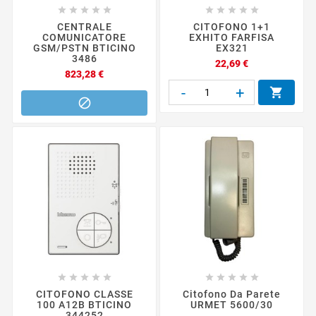










CENTRALE
CITOFONO 1+1
COMUNICATORE
EXHITO FARFISA
GSM/PSTN BTICINO
EX321
3486
Prezzo
22,69 €
Prezzo
823,28 €
-
+












CITOFONO CLASSE
Citofono Da Parete
100 A12B BTICINO
URMET 5600/30
344252