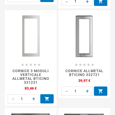
-
+











CORNICE 3 MODULI
CORNICE ALLMETAL
VERTICALE
BTICINO 332721
ALLMETAL BTICINO
Prezzo
39,97 €
331231
Prezzo
83,46 €
-
+

-
+
