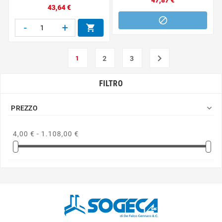
Prezzo
43,64 €

-
+


1
2
3
FILTRO

PREZZO
4,00 € - 1.108,00 €