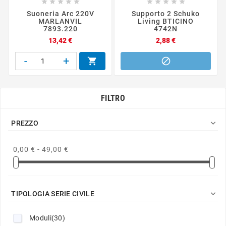










Suoneria Arc 220V
Supporto 2 Schuko
MARLANVIL
Living BTICINO
7893.220
4742N
Prezzo
Prezzo
13,42 €
2,88 €
-
+


FILTRO

PREZZO
0,00 € - 49,00 €

TIPOLOGIA SERIE CIVILE
Moduli
(30)