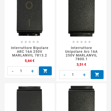










Interruttore Bipolare
Interruttore
ARC 16A 250V
Unipolare Arc 16A
MARLANVIL 7813.2
250V MARLANVIL
7800.1
Prezzo
5,64 €
Prezzo
3,51 €
-
+

-
+
