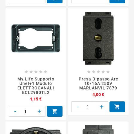










My Life Supporto
Presa Bipasso Arc
Unel+1 Modulo
10/16A 250V
ELETTROCANALI
MARLANVIL 7879
ECL2980TL2
Prezzo
4,00 €
Prezzo
1,15 €
-
+

-
+
