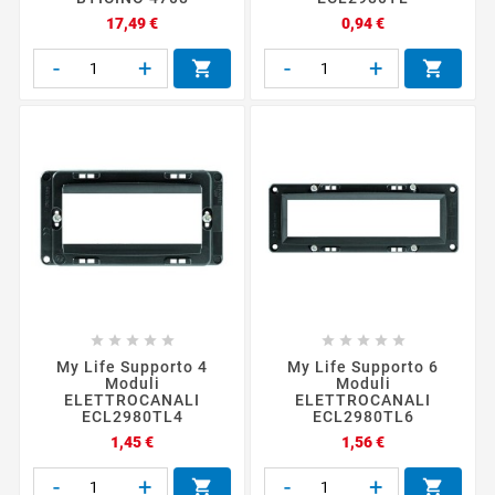
Prezzo
Prezzo
17,49 €
0,94 €
-
+
-
+












My Life Supporto 4
My Life Supporto 6
Moduli
Moduli
ELETTROCANALI
ELETTROCANALI
ECL2980TL4
ECL2980TL6
Prezzo
Prezzo
1,45 €
1,56 €
-
+
-
+

