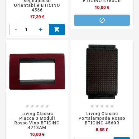
Segnapasso
BTICINO 4750OR
Orientabile BTICINO
Prezzo
10,00 €
4566
Prezzo
17,39 €

-
+











Living Classic
Living Classic
Placca 3 Moduli
Portalampada Rosso
Rosso Vino BTICINO
BTICINO 4560R
4713AM
Prezzo
5,85 €
Prezzo
10,00 €