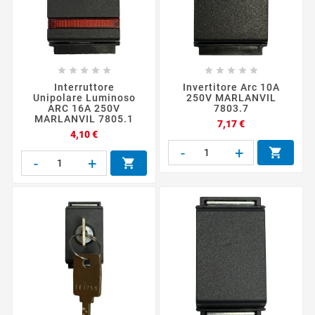










Interruttore
Invertitore Arc 10A
Unipolare Luminoso
250V MARLANVIL
ARC 16A 250V
7803.7
MARLANVIL 7805.1
Prezzo
7,17 €
Prezzo
4,10 €
-
+

-
+
