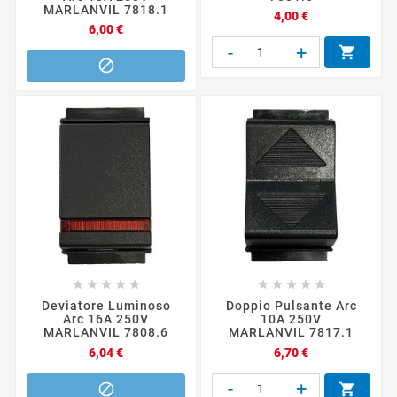
MARLANVIL 7818.1
Prezzo
4,00 €
Prezzo
6,00 €
-
+












Deviatore Luminoso
Doppio Pulsante Arc
Arc 16A 250V
10A 250V
MARLANVIL 7808.6
MARLANVIL 7817.1
Prezzo
Prezzo
6,04 €
6,70 €
-
+

