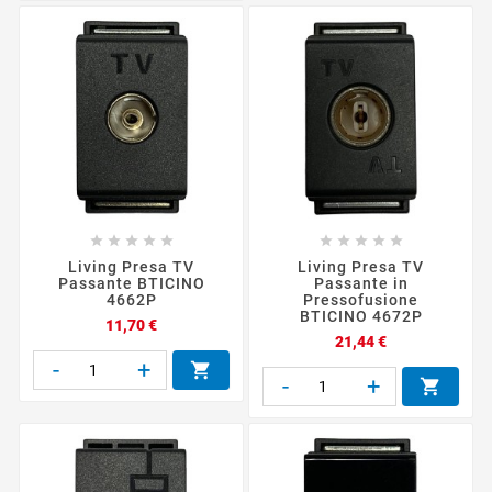










Living Presa TV
Living Presa TV
Passante BTICINO
Passante in
4662P
Pressofusione
BTICINO 4672P
Prezzo
11,70 €
Prezzo
21,44 €
-
+

-
+
