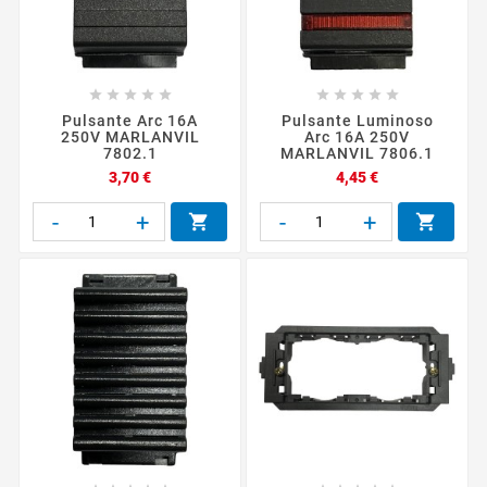










Pulsante Arc 16A
Pulsante Luminoso
250V MARLANVIL
Arc 16A 250V
7802.1
MARLANVIL 7806.1
Prezzo
Prezzo
3,70 €
4,45 €
-
+
-
+

