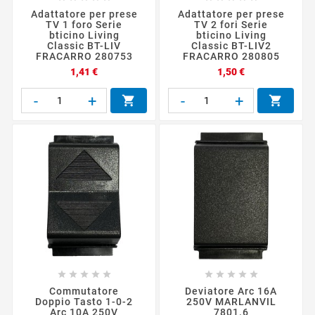
Adattatore per prese
Adattatore per prese
TV 1 foro Serie
TV 2 fori Serie
bticino Living
bticino Living
Classic BT-LIV
Classic BT-LIV2
FRACARRO 280753
FRACARRO 280805
Prezzo
Prezzo
1,41 €
1,50 €
-
+
-
+












Commutatore
Deviatore Arc 16A
Doppio Tasto 1-0-2
250V MARLANVIL
Arc 10A 250V
7801.6