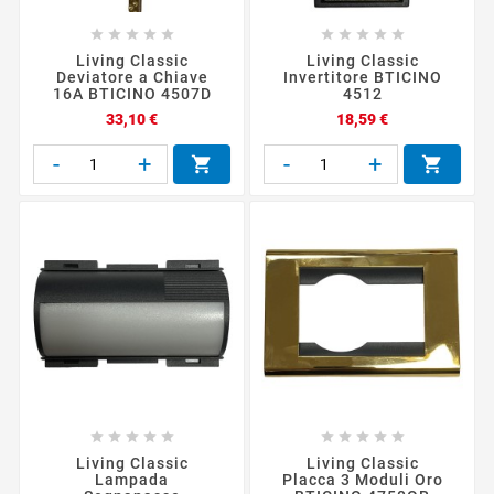










Living Classic
Living Classic
Deviatore a Chiave
Invertitore BTICINO
16A BTICINO 4507D
4512
Prezzo
Prezzo
33,10 €
18,59 €
-
+
-
+












Living Classic
Living Classic
Lampada
Placca 3 Moduli Oro