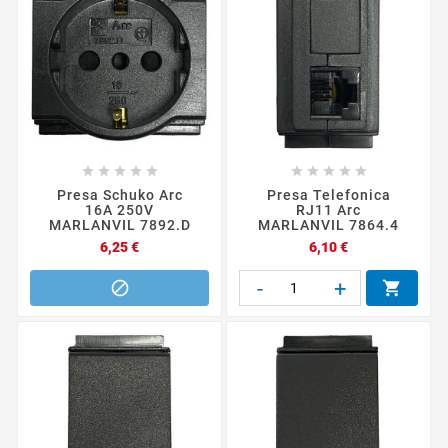










Presa Schuko Arc
Presa Telefonica
16A 250V
RJ11 Arc
MARLANVIL 7892.D
MARLANVIL 7864.4
Prezzo
Prezzo
6,25 €
6,10 €
-
+

