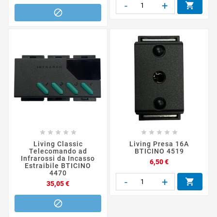
-
+












Living Classic
Living Presa 16A
Telecomando ad
BTICINO 4519
Infrarossi da Incasso
Prezzo
6,50 €
Estraibile BTICINO
4470
-
+

Prezzo
35,05 €
