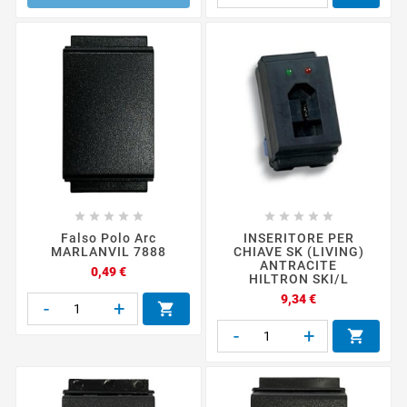










Falso Polo Arc
INSERITORE PER
MARLANVIL 7888
CHIAVE SK (LIVING)
ANTRACITE
Prezzo
0,49 €
HILTRON SKI/L
Prezzo
9,34 €
-
+

-
+
