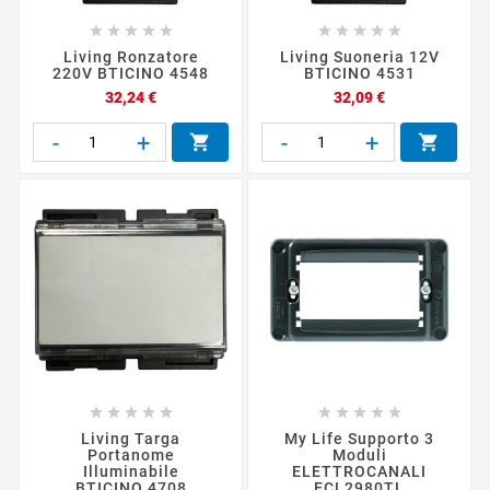










Living Ronzatore
Living Suoneria 12V
220V BTICINO 4548
BTICINO 4531
Prezzo
Prezzo
32,24 €
32,09 €
-
+
-
+












Living Targa
My Life Supporto 3
Portanome
Moduli
Illuminabile
ELETTROCANALI
BTICINO 4708
ECL2980TL