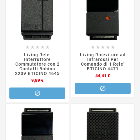










Living Rele'
Living Ricevitore ad
Interruttore
Infrarossi Per
Commutatore con 2
Comando di 1 Rele'
Contatti Bobina
BTICINO 4471
220V BTICINO 4645
Prezzo
44,41 €
Prezzo
9,89 €

