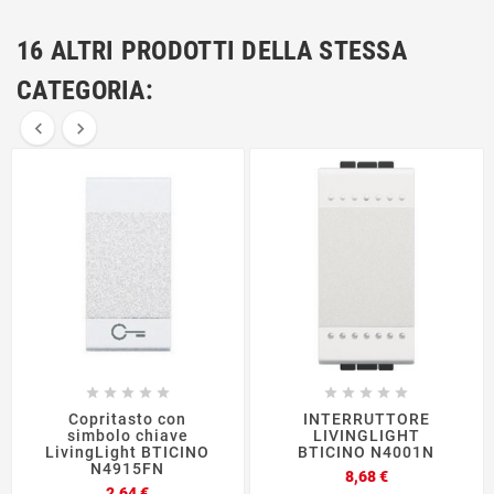
16 ALTRI PRODOTTI DELLA STESSA
CATEGORIA:












Copritasto con
INTERRUTTORE
simbolo chiave
LIVINGLIGHT
LivingLight BTICINO
BTICINO N4001N
N4915FN
Prezzo
8,68 €
Prezzo
2,64 €