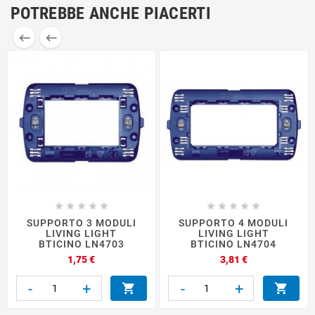
POTREBBE ANCHE PIACERTI












SUPPORTO 3 MODULI
SUPPORTO 4 MODULI
LIVING LIGHT
LIVING LIGHT
BTICINO LN4703
BTICINO LN4704
Prezzo
Prezzo
1,75 €
3,81 €
-
+
-
+

